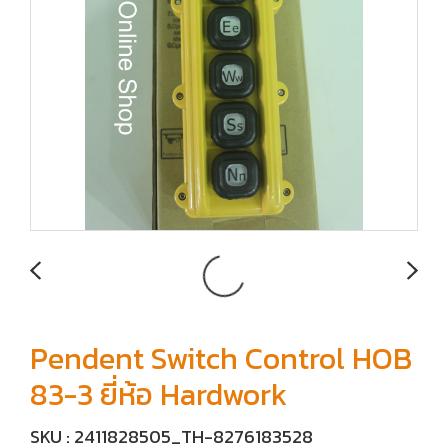
Pendent Switch Control HOB
83-3 ยี่ห้อ Hardwork
SKU : 2411828505_TH-8276183528