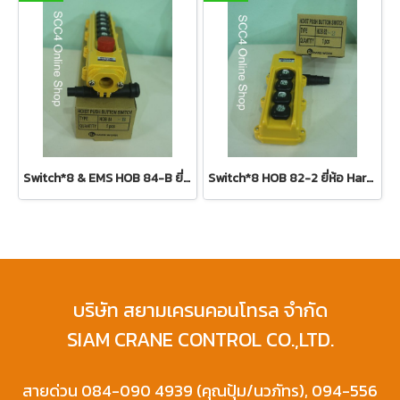
Switch*8 & EMS HOB 84-B ยี่ห้อ Hardwork
Switch*8 HOB 82-2 ยี่ห้อ Hardwork
บริษัท สยามเครนคอนโทรล จำกัด
SIAM CRANE CONTROL CO.,LTD.
สายด่วน 084-090 4939 (คุณปุ้ม/นวภัทร), 094-556