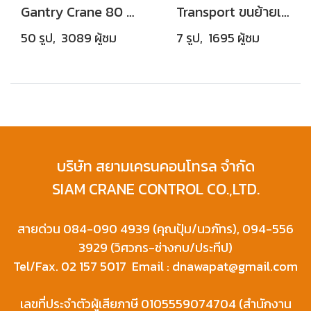
Gantry Crane 80 Tons - แก่งกระจาน
Transport ขนย้ายเตรียมติดตั้ง Overhead Crane Capacity 3 Tons นพวงศ์ ถ.ตลิ่งชัน-สุพรรณบุรี
50 รูป, 3089 ผู้ชม
7 รูป, 1695 ผู้ชม
บริษัท สยามเครนคอนโทรล จำกัด
SIAM CRANE CONTROL CO.,LTD.
สายด่วน 084-090 4939 (คุณปุ้ม/นวภัทร), 094-556
3929 (วิศวกร-ช่างกบ/ประทีป)
Tel/Fax. 02 157 5017 Email : dnawapat@gmail.com
เลขที่ประจำตัวผู้เสียภาษี 0105559074704 (สำนักงาน