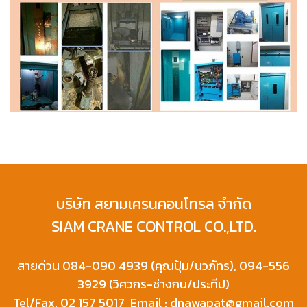
บริษัท สยามเครนคอนโทรล จำกัด
SIAM CRANE CONTROL CO.,LTD.
สายด่วน 084-090 4939 (คุณปุ้ม/นวภัทร), 094-556
3929 (วิศวกร-ช่างกบ/ประทีป)
Tel/Fax. 02 157 5017 Email : dnawapat@gmail.com