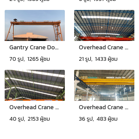
Gantry Crane DoubleBoxes Girder, Capacity 10Tons, Span 26M.
Overhead Crane Double Boxgirder Capacity 5 Tons
70 รูป, 1265 ผู้ชม
21 รูป, 1433 ผู้ชม
Overhead Crane Single Box 5Tons
Overhead Crane Double Boxgirder Capacity 10 Tons 3 Set and 15 Tons 1 Set
40 รูป, 2153 ผู้ชม
36 รูป, 483 ผู้ชม