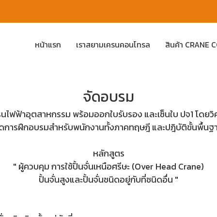
หน้าแรก
เราสยามเครนคอนโทรล
สินค้า CRANE
จัดอบรม
เครนไฟฟ้าอุตสาหกรรม พร้อมออกใบรับรอง และเซ็นใบ ปจ1 โดยวิ
ดการฝึกอบรมสำหรับพนักงานทั้งภาคทฤษฎี และปฎิบัติขั้นพื้น
หลักสูตร
" ผู้ควบคุม การใช้ปั้นจั่นเหนือศรีษะ (Over Head Crane)
ปั้นจั่นสูงและปั้นจั่นชนิดอยู่กับที่ชนิดอื่น "